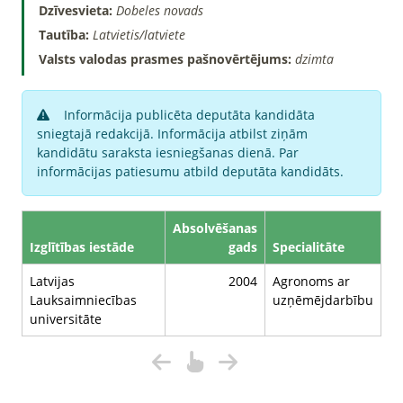
Dzīvesvieta:
Dobeles novads
Tautība:
Latvietis/latviete
Valsts valodas prasmes pašnovērtējums:
dzimta
Informācija publicēta deputāta kandidāta
sniegtajā redakcijā. Informācija atbilst ziņām
kandidātu saraksta iesniegšanas dienā. Par
informācijas patiesumu atbild deputāta kandidāts.
Absolvēšanas
Izglītības iestāde
gads
Specialitāte
Latvijas
2004
Agronoms ar
Lauksaimniecības
uzņēmējdarbību
universitāte