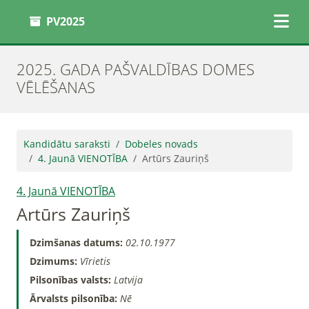
PV2025
2025. GADA PAŠVALDĪBAS DOMES
VĒLĒŠANAS
Kandidātu saraksti
Dobeles novads
4. Jaunā VIENOTĪBA
Artūrs Zauriņš
4. Jaunā VIENOTĪBA
Artūrs Zauriņš
Dzimšanas datums:
02.10.1977
Dzimums:
Vīrietis
Pilsonības valsts:
Latvija
Ārvalsts pilsonība:
Nē