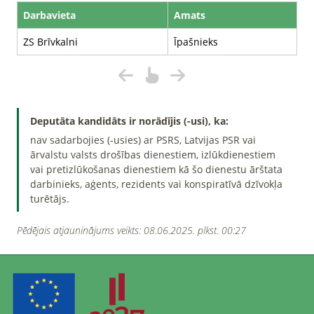
Darbavieta
Amats
ZS Brīvkalni
Īpašnieks
Deputāta kandidāts ir norādījis (-usi), ka:
nav sadarbojies (-usies) ar PSRS, Latvijas PSR vai
ārvalstu valsts drošības dienestiem, izlūkdienestiem
vai pretizlūkošanas dienestiem kā šo dienestu ārštata
darbinieks, aģents, rezidents vai konspiratīvā dzīvokļa
turētājs.
Pēdējais atjauninājums veikts: 08.06.2025. plkst. 00:27