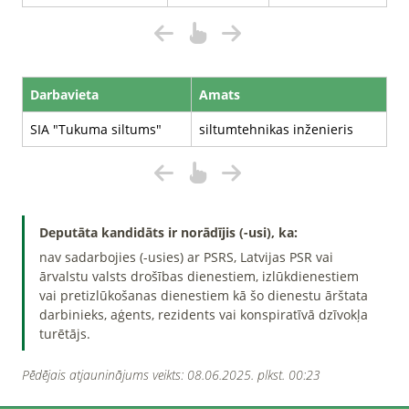
Darbavieta
Amats
SIA "Tukuma siltums"
siltumtehnikas inženieris
Deputāta kandidāts ir norādījis (-usi), ka:
nav sadarbojies (-usies) ar PSRS, Latvijas PSR vai
ārvalstu valsts drošības dienestiem, izlūkdienestiem
vai pretizlūkošanas dienestiem kā šo dienestu ārštata
darbinieks, aģents, rezidents vai konspiratīvā dzīvokļa
turētājs.
Pēdējais atjauninājums veikts: 08.06.2025. plkst. 00:23