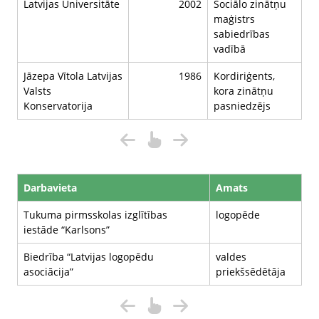
Latvijas Universitāte
2002
Sociālo zinātņu
maģistrs
sabiedrības
vadībā
Jāzepa Vītola Latvijas
1986
Kordiriģents,
Valsts
kora zinātņu
Konservatorija
pasniedzējs
Darbavieta
Amats
Tukuma pirmsskolas izglītības
logopēde
iestāde “Karlsons”
Biedrība “Latvijas logopēdu
valdes
asociācija”
priekšsēdētāja