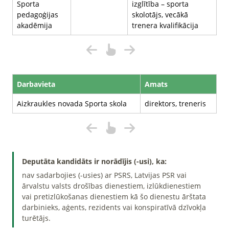
Sporta
izglītība – sporta
pedagoģijas
skolotājs, vecākā
akadēmija
trenera kvalifikācija
Darbavieta
Amats
Aizkraukles novada Sporta skola
direktors, treneris
Deputāta kandidāts ir norādījis (-usi), ka:
nav sadarbojies (-usies) ar PSRS, Latvijas PSR vai
ārvalstu valsts drošības dienestiem, izlūkdienestiem
vai pretizlūkošanas dienestiem kā šo dienestu ārštata
darbinieks, aģents, rezidents vai konspiratīvā dzīvokļa
turētājs.