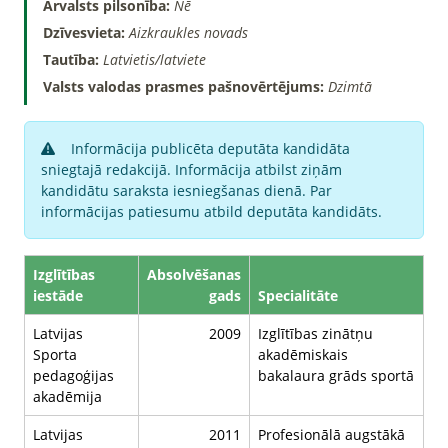
Ārvalsts pilsonība:
Nē
Dzīvesvieta:
Aizkraukles novads
Tautība:
Latvietis/latviete
Valsts valodas prasmes pašnovērtējums:
Dzimtā
Informācija publicēta deputāta kandidāta
sniegtajā redakcijā. Informācija atbilst ziņām
kandidātu saraksta iesniegšanas dienā. Par
informācijas patiesumu atbild deputāta kandidāts.
Izglītības
Absolvēšanas
iestāde
gads
Specialitāte
Latvijas
2009
Izglītības zinātņu
Sporta
akadēmiskais
pedagoģijas
bakalaura grāds sportā
akadēmija
Latvijas
2011
Profesionālā augstākā