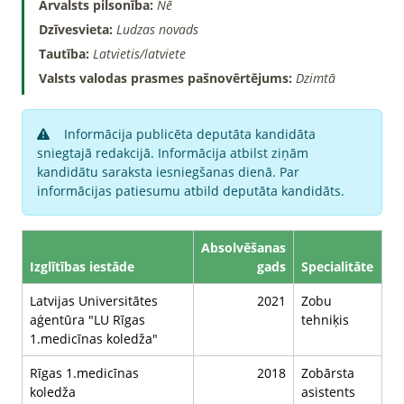
Ārvalsts pilsonība:
Nē
Dzīvesvieta:
Ludzas novads
Tautība:
Latvietis/latviete
Valsts valodas prasmes pašnovērtējums:
Dzimtā
Informācija publicēta deputāta kandidāta
sniegtajā redakcijā. Informācija atbilst ziņām
kandidātu saraksta iesniegšanas dienā. Par
informācijas patiesumu atbild deputāta kandidāts.
Absolvēšanas
Izglītības iestāde
gads
Specialitāte
Latvijas Universitātes
2021
Zobu
aģentūra "LU Rīgas
tehniķis
1.medicīnas koledža"
Rīgas 1.medicīnas
2018
Zobārsta
koledža
asistents