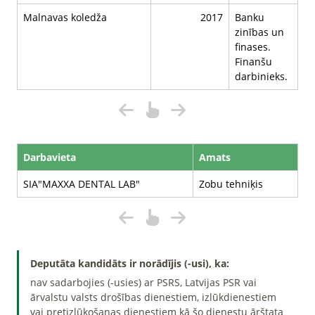
Malnavas koledža
2017
Banku
zinības un
finases.
Finanšu
darbinieks.
Darbavieta
Amats
SIA"MAXXA DENTAL LAB"
Zobu tehniķis
Deputāta kandidāts ir norādījis (-usi), ka:
nav sadarbojies (-usies) ar PSRS, Latvijas PSR vai
ārvalstu valsts drošības dienestiem, izlūkdienestiem
vai pretizlūkošanas dienestiem kā šo dienestu ārštata