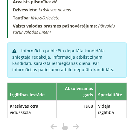
Ārvalsts pilsonība:
Nē
Dzīvesvieta:
Krāslavas novads
Tautība:
Krievs/krieviete
Valsts valodas prasmes pašnovērtējums:
Pārvaldu
sarunvalodas līmenī
Informācija publicēta deputāta kandidāta
sniegtajā redakcijā. Informācija atbilst ziņām
kandidātu saraksta iesniegšanas dienā. Par
informācijas patiesumu atbild deputāta kandidāts.
Absolvēšanas
Izglītības iestāde
gads
Specialitāte
Krāslavas otrā
1988
Vidējā
vidusskola
izglītība