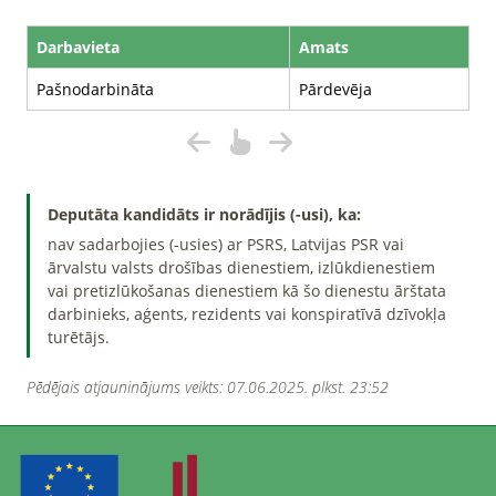
Darbavieta
Amats
Pašnodarbināta
Pārdevēja
Deputāta kandidāts ir norādījis (-usi), ka:
nav sadarbojies (-usies) ar PSRS, Latvijas PSR vai
ārvalstu valsts drošības dienestiem, izlūkdienestiem
vai pretizlūkošanas dienestiem kā šo dienestu ārštata
darbinieks, aģents, rezidents vai konspiratīvā dzīvokļa
turētājs.
Pēdējais atjauninājums veikts: 07.06.2025. plkst. 23:52