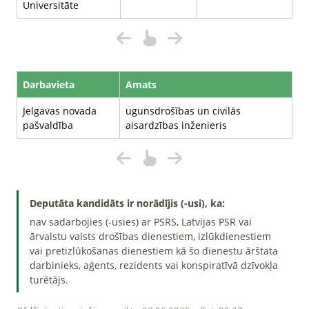
Universitāte
Darbavieta
Amats
Jelgavas novada
ugunsdrošības un civilās
pašvaldība
aisardzības inženieris
Deputāta kandidāts ir norādījis (-usi), ka:
nav sadarbojies (-usies) ar PSRS, Latvijas PSR vai
ārvalstu valsts drošības dienestiem, izlūkdienestiem
vai pretizlūkošanas dienestiem kā šo dienestu ārštata
darbinieks, aģents, rezidents vai konspiratīvā dzīvokļa
turētājs.