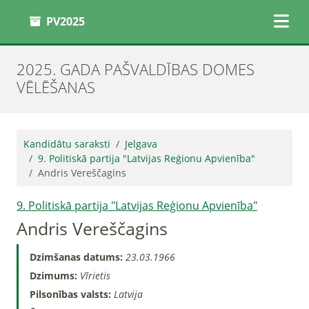
PV2025
2025. GADA PAŠVALDĪBAS DOMES
VĒLĒŠANAS
Kandidātu saraksti
Jelgava
9. Politiskā partija "Latvijas Reģionu Apvienība"
Andris Vereščagins
9. Politiskā partija "Latvijas Reģionu Apvienība"
Andris Vereščagins
Dzimšanas datums:
23.03.1966
Dzimums:
Vīrietis
Pilsonības valsts:
Latvija