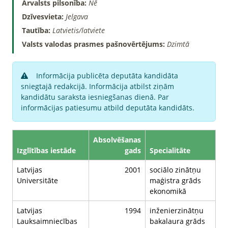
Ārvalsts pilsonība:
Nē
Dzīvesvieta:
Jelgava
Tautība:
Latvietis/latviete
Valsts valodas prasmes pašnovērtējums:
Dzimtā
Informācija publicēta deputāta kandidāta
sniegtajā redakcijā. Informācija atbilst ziņām
kandidātu saraksta iesniegšanas dienā. Par
informācijas patiesumu atbild deputāta kandidāts.
Absolvēšanas
Izglītības iestāde
gads
Specialitāte
Latvijas
2001
sociālo zinātņu
Universitāte
maģistra grāds
ekonomikā
Latvijas
1994
inženierzinātņu
Lauksaimniecības
bakalaura grāds