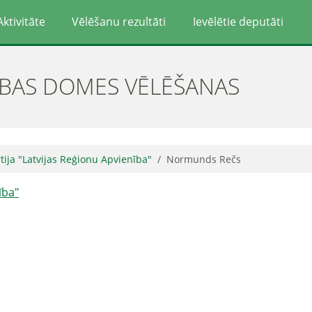
Aktivitāte
Vēlēšanu rezultāti
Ievēlētie deputāti
ĪBAS DOMES VĒLĒŠANAS
rtija "Latvijas Reģionu Apvienība"
Normunds Rečs
ība"