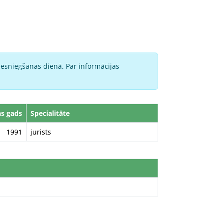
iesniegšanas dienā. Par informācijas
s gads
Specialitāte
1991
jurists