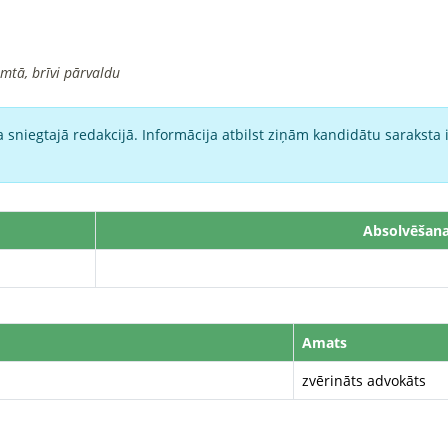
imtā, brīvi pārvaldu
 sniegtajā redakcijā. Informācija atbilst ziņām kandidātu saraksta 
Absolvēšana
Amats
zvērināts advokāts