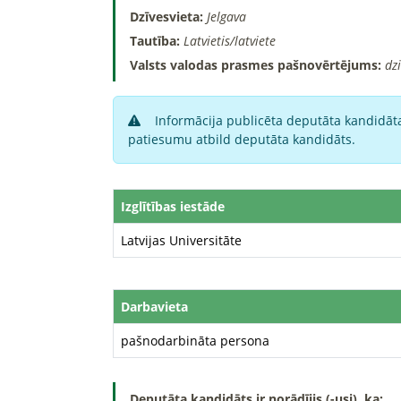
Dzīvesvieta:
Jelgava
Tautība:
Latvietis/latviete
Valsts valodas prasmes pašnovērtējums:
dz
Informācija publicēta deputāta kandidāta
patiesumu atbild deputāta kandidāts.
Izglītības iestāde
Latvijas Universitāte
Darbavieta
pašnodarbināta persona
Deputāta kandidāts ir norādījis (-usi), ka: