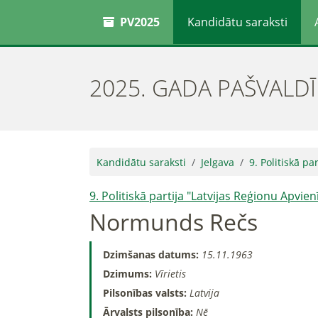
PV2025
Kandidātu saraksti
2025. GADA PAŠVALD
Kandidātu saraksti
Jelgava
9. Politiskā pa
9. Politiskā partija "Latvijas Reģionu Apvien
Normunds Rečs
Dzimšanas datums:
15.11.1963
Dzimums:
Vīrietis
Pilsonības valsts:
Latvija
Ārvalsts pilsonība:
Nē