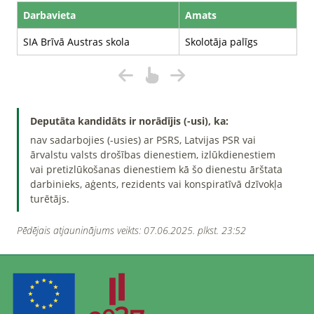
Darbavieta
Amats
SIA Brīvā Austras skola
Skolotāja palīgs
Deputāta kandidāts ir norādījis (-usi), ka:
nav sadarbojies (-usies) ar PSRS, Latvijas PSR vai
ārvalstu valsts drošības dienestiem, izlūkdienestiem
vai pretizlūkošanas dienestiem kā šo dienestu ārštata
darbinieks, aģents, rezidents vai konspiratīvā dzīvokļa
turētājs.
Pēdējais atjauninājums veikts: 07.06.2025. plkst. 23:52