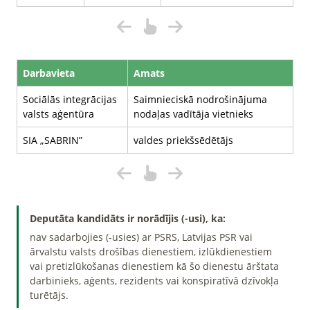
Darbavieta
Amats
Sociālās integrācijas
Saimnieciskā nodrošinājuma
valsts aģentūra
nodaļas vadītāja vietnieks
SIA „SABRIN”
valdes priekšsēdētājs
Deputāta kandidāts ir norādījis (-usi), ka:
nav sadarbojies (-usies) ar PSRS, Latvijas PSR vai
ārvalstu valsts drošības dienestiem, izlūkdienestiem
vai pretizlūkošanas dienestiem kā šo dienestu ārštata
darbinieks, aģents, rezidents vai konspiratīvā dzīvokļa
turētājs.