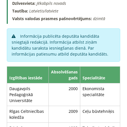
Dzīvesvieta:
Jēkabpils novads
Tautība:
Latvietis/latviete
Valsts valodas prasmes pašnovērtējums:
dzimtā
Informācija publicēta deputāta kandidāta
sniegtajā redakcijā. Informācija atbilst ziņām
kandidātu saraksta iesniegšanas dienā. Par
informācijas patiesumu atbild deputāta kandidāts.
Absolvēšanas
Izglītības iestāde
gads
Specialitāte
Daugavpils
2000
Ekonomista
Pedagoģiskā
specialitāte
Universitāte
Rīgas Celtniecības
2009
Ceļu būvtehniķis
koledža