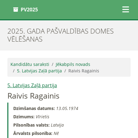
PV2025
2025. GADA PAŠVALDĪBAS DOMES
VĒLĒŠANAS
Kandidātu saraksti
Jēkabpils novads
5. Latvijas Zaļā partija
Raivis Ragainis
5. Latvijas Zaļā partija
Raivis Ragainis
Dzimšanas datums:
13.05.1974
Dzimums:
Vīrietis
Pilsonības valsts:
Latvija
Ārvalsts pilsonība:
Nē