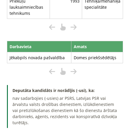
Priekuļu
1993
Tehniķa/mehāniķa
lauksaimniecības
specialitāte
tehnikums
Darbavieta
Amats
Jēkabpils novada pašvaldība
Domes priekšsēdētājs
Deputāta kandidāts ir norādījis (-usi), ka:
nav sadarbojies (-usies) ar PSRS, Latvijas PSR vai
ārvalstu valsts drošības dienestiem, izlūkdienestiem
vai pretizlūkošanas dienestiem kā šo dienestu ārštata
darbinieks, aģents, rezidents vai konspiratīvā dzīvokļa
turētājs.