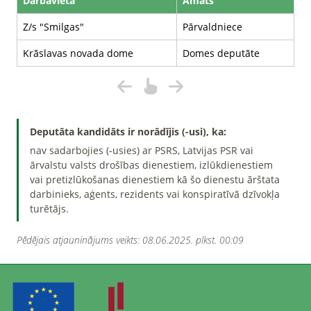
Darbavieta
Amats
Z/s "Smilgas"
Pārvaldniece
Krāslavas novada dome
Domes deputāte
Deputāta kandidāts ir norādījis (-usi), ka:
nav sadarbojies (-usies) ar PSRS, Latvijas PSR vai
ārvalstu valsts drošības dienestiem, izlūkdienestiem
vai pretizlūkošanas dienestiem kā šo dienestu ārštata
darbinieks, aģents, rezidents vai konspiratīvā dzīvokļa
turētājs.
Pēdējais atjauninājums veikts: 08.06.2025. plkst. 00:09