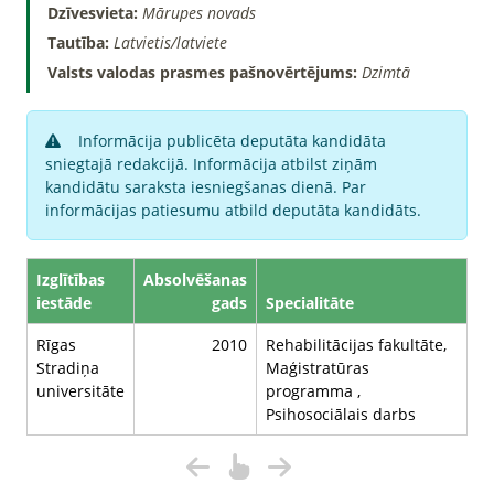
Dzīvesvieta:
Mārupes novads
Tautība:
Latvietis/latviete
Valsts valodas prasmes pašnovērtējums:
Dzimtā
Informācija publicēta deputāta kandidāta
sniegtajā redakcijā. Informācija atbilst ziņām
kandidātu saraksta iesniegšanas dienā. Par
informācijas patiesumu atbild deputāta kandidāts.
Izglītības
Absolvēšanas
iestāde
gads
Specialitāte
Rīgas
2010
Rehabilitācijas fakultāte,
Stradiņa
Maģistratūras
universitāte
programma ,
Psihosociālais darbs