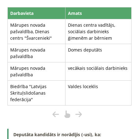
Darbavieta
Amats
Mārupes novada
Dienas centra vadītājs,
pašvaldība, Dienas
sociālais darbinieks
centrs "Švarcenieki"
ģimenēm ar bērniem
Mārupes novada
Domes deputāts
pašvaldība
Mārupes novada
vecākais sociālais darbinieks
pašvaldība
Biedrība "Latvijas
Valdes loceklis
Skrituļslidošanas
federācija"
Deputāta kandidāts ir norādījis (-usi), ka: