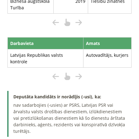
Biznesa augstskola
2019
Tiesību zinātnes
Turība
Darbavieta
Amats
Latvijas Republikas valsts
Autovadītājs, kurjers
kontrole
Deputāta kandidāts ir norādījis (-usi), ka:
nav sadarbojies (-usies) ar PSRS, Latvijas PSR vai
ārvalstu valsts drošības dienestiem, izlūkdienestiem
vai pretizlūkošanas dienestiem kā šo dienestu ārštata
darbinieks, aģents, rezidents vai konspiratīvā dzīvokļa
turētājs.