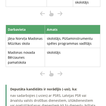
skolotājs
Darbavieta
Amats
Jāņa Norviļa Madonas
skolotājs, Pūšaminstrumentu
Mūzikas skola
spēles programmas vadītājs
Madonas novada
skolotājs
Bērzaunes
pamatskola
Deputāta kandidāts ir norādījis (-usi), ka:
nav sadarbojies (-usies) ar PSRS, Latvijas PSR vai
ārvalstu valsts drošības dienestiem, izlūkdienestiem
vai pretizlūkošanas dienestiem kā šo dienestu ārštata