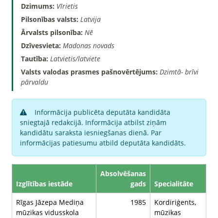
Dzimums:
Vīrietis
Pilsonības valsts:
Latvija
Ārvalsts pilsonība:
Nē
Dzīvesvieta:
Madonas novads
Tautība:
Latvietis/latviete
Valsts valodas prasmes pašnovērtējums:
Dzimtā- brīvi
pārvaldu
Informācija publicēta deputāta kandidāta
sniegtajā redakcijā. Informācija atbilst ziņām
kandidātu saraksta iesniegšanas dienā. Par
informācijas patiesumu atbild deputāta kandidāts.
Absolvēšanas
Izglītības iestāde
gads
Specialitāte
Rīgas Jāzepa Mediņa
1985
Kordiriģents,
mūzikas vidusskola
mūzikas