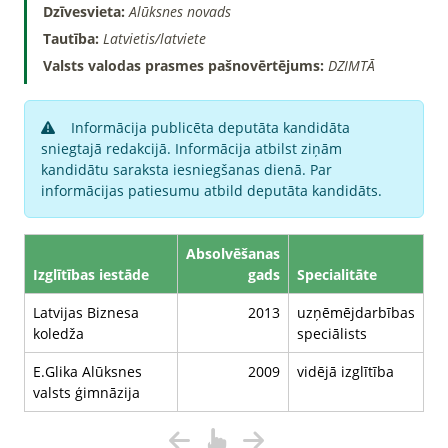
Dzīvesvieta:
Alūksnes novads
Tautība:
Latvietis/latviete
Valsts valodas prasmes pašnovērtējums:
DZIMTĀ
Informācija publicēta deputāta kandidāta
sniegtajā redakcijā. Informācija atbilst ziņām
kandidātu saraksta iesniegšanas dienā. Par
informācijas patiesumu atbild deputāta kandidāts.
Absolvēšanas
Izglītības iestāde
gads
Specialitāte
Latvijas Biznesa
2013
uzņēmējdarbības
koledža
speciālists
E.Glika Alūksnes
2009
vidējā izglītība
valsts ģimnāzija