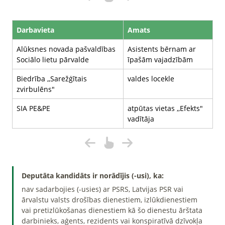
Darbavieta
Amats
Alūksnes novada pašvaldības
Asistents bērnam ar
Sociālo lietu pārvalde
īpašām vajadzībām
Biedrība ,,Sarežģītais
valdes locekle
zvirbulēns"
SIA PE&PE
atpūtas vietas ,,Efekts"
vadītāja
Deputāta kandidāts ir norādījis (-usi), ka:
nav sadarbojies (-usies) ar PSRS, Latvijas PSR vai
ārvalstu valsts drošības dienestiem, izlūkdienestiem
vai pretizlūkošanas dienestiem kā šo dienestu ārštata
darbinieks, aģents, rezidents vai konspiratīvā dzīvokļa