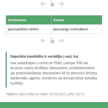
Darbavieta
Amats
Jaunsardzes centrs
Jaunsargu instruktors
Deputāta kandidāts ir norādījis (-usi), ka:
nav sadarbojies (-usies) ar PSRS, Latvijas PSR vai
ārvalstu valsts drošības dienestiem, izlūkdienestiem
vai pretizlūkošanas dienestiem kā šo dienestu ārštata
darbinieks, aģents, rezidents vai konspiratīvā dzīvokļa
turētājs.
Pēdējais atjauninājums veikts: 08.06.2025. plkst. 00:12