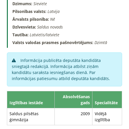
Dzimums:
Sieviete
Pilsonības valsts:
Latvija
Ārvalsts pilsonība:
Nē
Dzīvesvieta:
Saldus novads
Tautība:
Latvietis/latviete
Valsts valodas prasmes pašnovērtējums:
Dzimtā
Informācija publicēta deputāta kandidāta
sniegtajā redakcijā. Informācija atbilst ziņām
kandidātu saraksta iesniegšanas dienā. Par
informācijas patiesumu atbild deputāta kandidāts.
Absolvēšanas
Izglītības iestāde
gads
Specialitāte
Saldus pilsētas
2009
Vidējā
ģimnāzija
izglītība