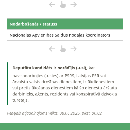
Nodarbošanās / statuss
Nacionālās Apvienības Saldus nodaļas koordinators
Deputāta kandidāts ir norādījis (-usi), ka:
nav sadarbojies (-usies) ar PSRS, Latvijas PSR vai
ārvalstu valsts drošības dienestiem, izlūkdienestiem
vai pretizlūkošanas dienestiem kā šo dienestu ārštata
darbinieks, aģents, rezidents vai konspiratīvā dzīvokļa
turētājs.
Pēdējais atjauninājums veikts: 08.06.2025. plkst. 00:02