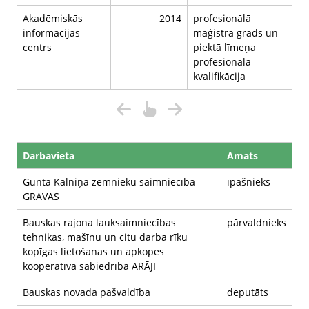
Akadēmiskās
2014
profesionālā
informācijas
maģistra grāds un
centrs
piektā līmeņa
profesionālā
kvalifikācija
Darbavieta
Amats
Gunta Kalniņa zemnieku saimniecība
īpašnieks
GRAVAS
Bauskas rajona lauksaimniecības
pārvaldnieks
tehnikas, mašīnu un citu darba rīku
kopīgas lietošanas un apkopes
kooperatīvā sabiedrība ARĀJI
Bauskas novada pašvaldība
deputāts