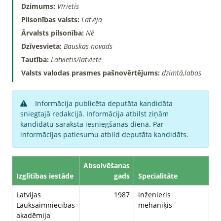
Dzimums:
Vīrietis
Pilsonības valsts:
Latvija
Ārvalsts pilsonība:
Nē
Dzīvesvieta:
Bauskas novads
Tautība:
Latvietis/latviete
Valsts valodas prasmes pašnovērtējums:
dzimtā,labas
Informācija publicēta deputāta kandidāta
sniegtajā redakcijā. Informācija atbilst ziņām
kandidātu saraksta iesniegšanas dienā. Par
informācijas patiesumu atbild deputāta kandidāts.
Absolvēšanas
Izglītības iestāde
gads
Specialitāte
Latvijas
1987
inženieris
Lauksaimniecības
mehāniķis
akadēmija