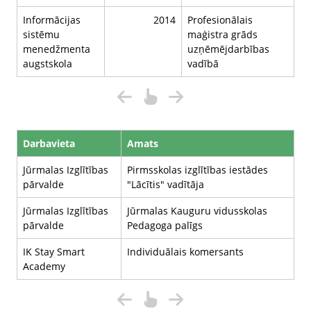
Informācijas
2014
Profesionālais
sistēmu
maģistra grāds
menedžmenta
uzņēmējdarbības
augstskola
vadībā
Darbavieta
Amats
Jūrmalas Izglītības
Pirmsskolas izglītības iestādes
pārvalde
"Lācītis" vadītāja
Jūrmalas Izglītības
Jūrmalas Kauguru vidusskolas
pārvalde
Pedagoga palīgs
IK Stay Smart
Individuālais komersants
Academy