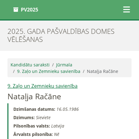
PV2025
2025. GADA PAŠVALDĪBAS DOMES
VĒLĒŠANAS
Kandidātu saraksti
Jūrmala
9. Zaļo un Zemnieku savienība
Nataļja Račāne
9. Zaļo un Zemnieku savienība
Nataļja Račāne
Dzimšanas datums:
16.05.1986
Dzimums:
Sieviete
Pilsonības valsts:
Latvija
Ārvalsts pilsonība:
Nē