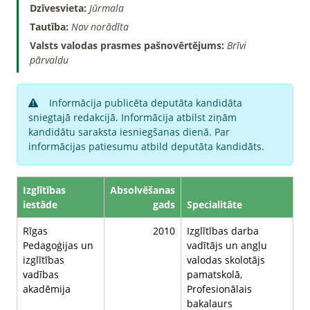
Dzīvesvieta:
Jūrmala
Tautība:
Nav norādīta
Valsts valodas prasmes pašnovērtējums:
Brīvi
pārvaldu
Informācija publicēta deputāta kandidāta
sniegtajā redakcijā. Informācija atbilst ziņām
kandidātu saraksta iesniegšanas dienā. Par
informācijas patiesumu atbild deputāta kandidāts.
Izglītības
Absolvēšanas
iestāde
gads
Specialitāte
Rīgas
2010
Izglītības darba
Pedagoģijas un
vadītājs un angļu
izglītības
valodas skolotājs
vadības
pamatskolā,
akadēmija
Profesionālais
bakalaurs