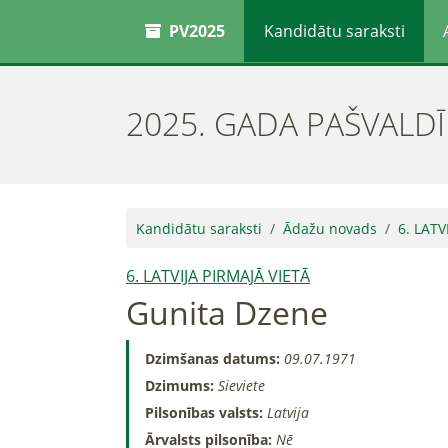
PV2025
Kandidātu saraksti
2025. GADA PAŠVALD
Kandidātu saraksti
Ādažu novads
6. LATV
6. LATVIJA PIRMAJĀ VIETĀ
Gunita Dzene
Dzimšanas datums:
09.07.1971
Dzimums:
Sieviete
Pilsonības valsts:
Latvija
Ārvalsts pilsonība:
Nē