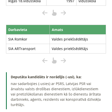
Rīgas 18.vidusskola
1997
vidusskola
Darbavieta
Amats
SIA Romkor
Valdes priekšsēdētājs
SIA ARTransport
Valdes priekšsēdētājs
Deputāta kandidāts ir norādījis (-usi), ka:
nav sadarbojies (-usies) ar PSRS, Latvijas PSR vai
ārvalstu valsts drošības dienestiem, izlūkdienestiem
vai pretizlūkošanas dienestiem kā šo dienestu ārštata
darbinieks, aģents, rezidents vai konspiratīvā dzīvokļa
turētājs.