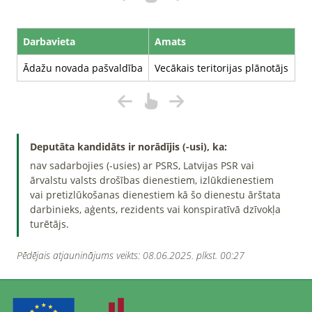
Darbavieta
Amats
Ādažu novada pašvaldība
Vecākais teritorijas plānotājs
Deputāta kandidāts ir norādījis (-usi), ka:
nav sadarbojies (-usies) ar PSRS, Latvijas PSR vai
ārvalstu valsts drošības dienestiem, izlūkdienestiem
vai pretizlūkošanas dienestiem kā šo dienestu ārštata
darbinieks, aģents, rezidents vai konspiratīvā dzīvokļa
turētājs.
Pēdējais atjauninājums veikts: 08.06.2025. plkst. 00:27