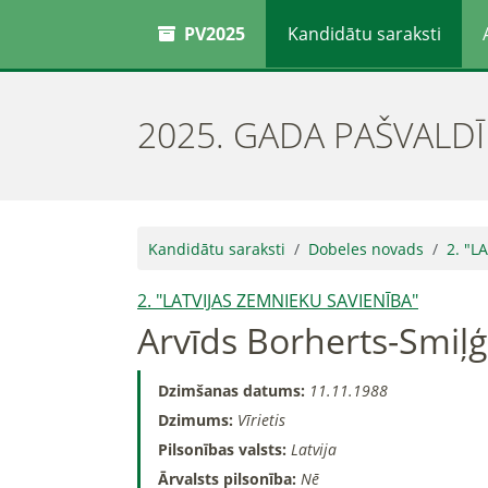
PV2025
Kandidātu saraksti
2025. GADA PAŠVALD
Kandidātu saraksti
Dobeles novads
2. "L
2. "LATVIJAS ZEMNIEKU SAVIENĪBA"
Arvīds Borherts-Smiļģ
Dzimšanas datums:
11.11.1988
Dzimums:
Vīrietis
Pilsonības valsts:
Latvija
Ārvalsts pilsonība:
Nē