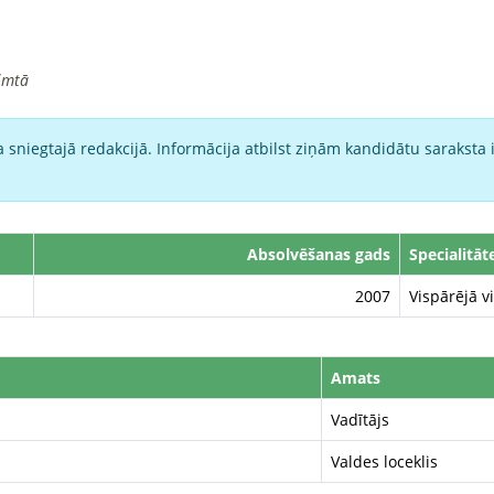
imtā
 sniegtajā redakcijā. Informācija atbilst ziņām kandidātu saraksta 
Absolvēšanas gads
Specialitāt
2007
Vispārējā vi
Amats
Vadītājs
Valdes loceklis