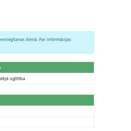
iesniegšanas dienā. Par informācijas
e
dējā izglītība