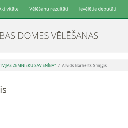
Aktivitāte
Vēlēšanu rezultāti
Ievēlētie deputāti
ĪBAS DOMES VĒLĒŠANAS
ATVIJAS ZEMNIEKU SAVIENĪBA"
Arvīds Borherts-Smiļģis
is