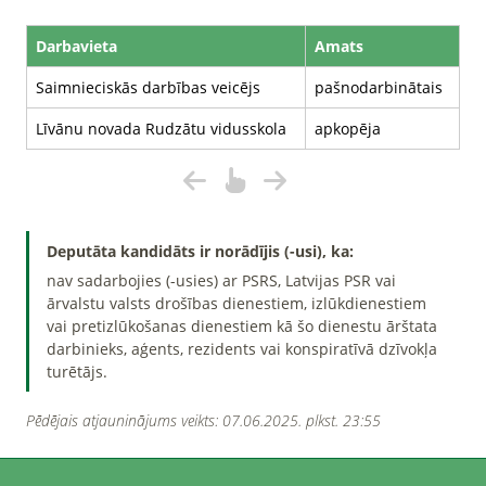
Darbavieta
Amats
Saimnieciskās darbības veicējs
pašnodarbinātais
Līvānu novada Rudzātu vidusskola
apkopēja
Deputāta kandidāts ir norādījis (-usi), ka:
nav sadarbojies (-usies) ar PSRS, Latvijas PSR vai
ārvalstu valsts drošības dienestiem, izlūkdienestiem
vai pretizlūkošanas dienestiem kā šo dienestu ārštata
darbinieks, aģents, rezidents vai konspiratīvā dzīvokļa
turētājs.
Pēdējais atjauninājums veikts: 07.06.2025. plkst. 23:55