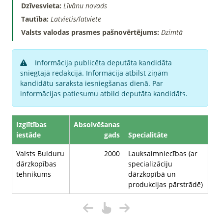
Dzīvesvieta:
Līvānu novads
Tautība:
Latvietis/latviete
Valsts valodas prasmes pašnovērtējums:
Dzimtā
Informācija publicēta deputāta kandidāta
sniegtajā redakcijā. Informācija atbilst ziņām
kandidātu saraksta iesniegšanas dienā. Par
informācijas patiesumu atbild deputāta kandidāts.
Izglītības
Absolvēšanas
iestāde
gads
Specialitāte
Valsts Bulduru
2000
Lauksaimniecības (ar
dārzkopības
specializāciju
tehnikums
dārzkopībā un
produkcijas pārstrādē)