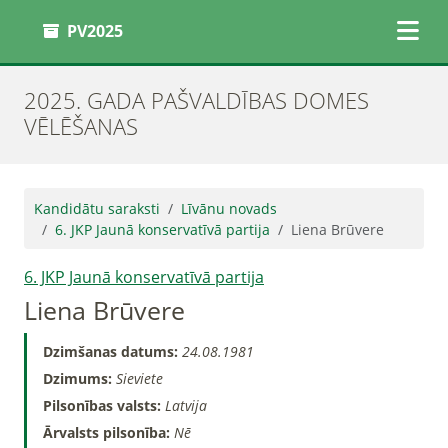
PV2025
2025. GADA PAŠVALDĪBAS DOMES
VĒLĒŠANAS
Kandidātu saraksti
Līvānu novads
6. JKP Jaunā konservatīvā partija
Liena Brūvere
6. JKP Jaunā konservatīvā partija
Liena Brūvere
Dzimšanas datums:
24.08.1981
Dzimums:
Sieviete
Pilsonības valsts:
Latvija
Ārvalsts pilsonība:
Nē