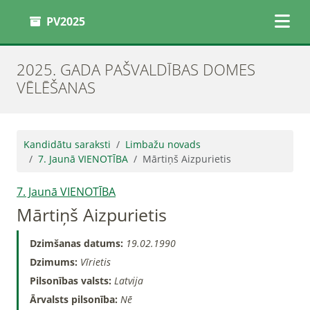
PV2025
2025. GADA PAŠVALDĪBAS DOMES
VĒLĒŠANAS
Kandidātu saraksti
Limbažu novads
7. Jaunā VIENOTĪBA
Mārtiņš Aizpurietis
7. Jaunā VIENOTĪBA
Mārtiņš Aizpurietis
Dzimšanas datums:
19.02.1990
Dzimums:
Vīrietis
Pilsonības valsts:
Latvija
Ārvalsts pilsonība:
Nē