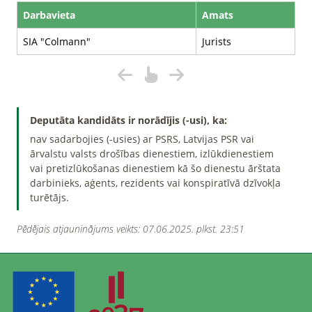
Darbavieta
Amats
SIA "Colmann"
Jurists
Deputāta kandidāts ir norādījis (-usi), ka:
nav sadarbojies (-usies) ar PSRS, Latvijas PSR vai
ārvalstu valsts drošības dienestiem, izlūkdienestiem
vai pretizlūkošanas dienestiem kā šo dienestu ārštata
darbinieks, aģents, rezidents vai konspiratīvā dzīvokļa
turētājs.
Pēdējais atjauninājums veikts: 07.06.2025. plkst. 23:51