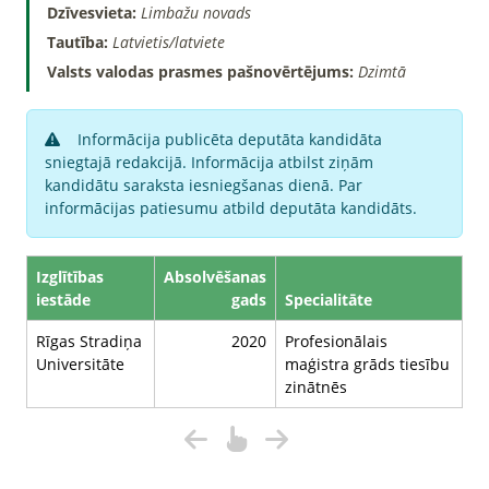
Dzīvesvieta:
Limbažu novads
Tautība:
Latvietis/latviete
Valsts valodas prasmes pašnovērtējums:
Dzimtā
Informācija publicēta deputāta kandidāta
sniegtajā redakcijā. Informācija atbilst ziņām
kandidātu saraksta iesniegšanas dienā. Par
informācijas patiesumu atbild deputāta kandidāts.
Izglītības
Absolvēšanas
iestāde
gads
Specialitāte
Rīgas Stradiņa
2020
Profesionālais
Universitāte
maģistra grāds tiesību
zinātnēs