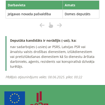
Darbavieta
Amats
Jelgavas novada pašvaldība
Domes deputāts
Deputāta kandidāts ir norādījis (-usi), ka:
nav sadarbojies (-usies) ar PSRS, Latvijas PSR vai
ārvalstu valsts drošības dienestiem, izlūkdienestiem
vai pretizlūkošanas dienestiem kā šo dienestu ārštata
darbinieks, aģents, rezidents vai konspiratīvā dzīvokļa
turētājs.
Pēdējais atjauninājums veikts: 08.06.2025. plkst. 00:22