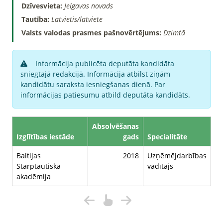
Dzīvesvieta:
Jelgavas novads
Tautība:
Latvietis/latviete
Valsts valodas prasmes pašnovērtējums:
Dzimtā
Informācija publicēta deputāta kandidāta
sniegtajā redakcijā. Informācija atbilst ziņām
kandidātu saraksta iesniegšanas dienā. Par
informācijas patiesumu atbild deputāta kandidāts.
Absolvēšanas
Izglītības iestāde
gads
Specialitāte
Baltijas
2018
Uzņēmējdarbības
Starptautiskā
vadītājs
akadēmija