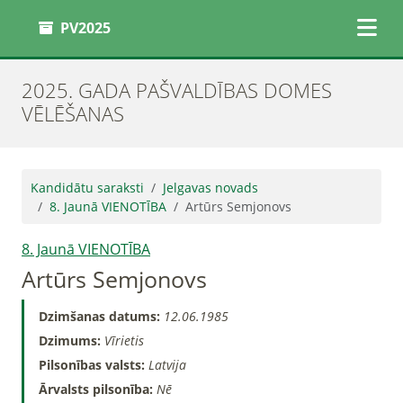
PV2025
2025. GADA PAŠVALDĪBAS DOMES
VĒLĒŠANAS
Kandidātu saraksti
Jelgavas novads
8. Jaunā VIENOTĪBA
Artūrs Semjonovs
8. Jaunā VIENOTĪBA
Artūrs Semjonovs
Dzimšanas datums:
12.06.1985
Dzimums:
Vīrietis
Pilsonības valsts:
Latvija
Ārvalsts pilsonība:
Nē