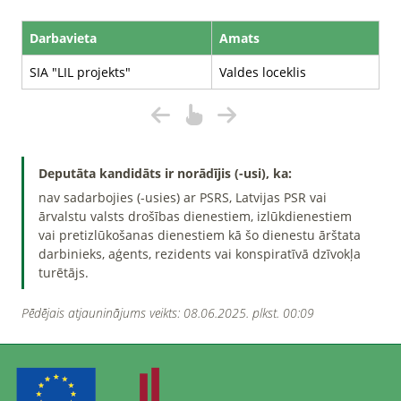
Darbavieta
Amats
SIA "LIL projekts"
Valdes loceklis
Deputāta kandidāts ir norādījis (-usi), ka:
nav sadarbojies (-usies) ar PSRS, Latvijas PSR vai
ārvalstu valsts drošības dienestiem, izlūkdienestiem
vai pretizlūkošanas dienestiem kā šo dienestu ārštata
darbinieks, aģents, rezidents vai konspiratīvā dzīvokļa
turētājs.
Pēdējais atjauninājums veikts: 08.06.2025. plkst. 00:09