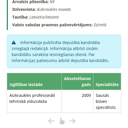
Ārvalsts pilsonība:
Nē
Dzīvesvieta:
Aizkraukles novads
Tautība:
Latvietis/latviete
Valsts valodas prasmes pašnovērtējums:
Dzimtā
Informācija publicēta deputāta kandidāta
sniegtajā redakcijā. Informācija atbilst ziņām
kandidātu saraksta iesniegšanas dienā. Par
informācijas patiesumu atbild deputāta kandidāts.
Absolvēšanas
Izglītības iestāde
gads
Specialitāte
Aizkraukles profesionāli
2009
Sausās
tehniskā vidusskola
būves
speciālists