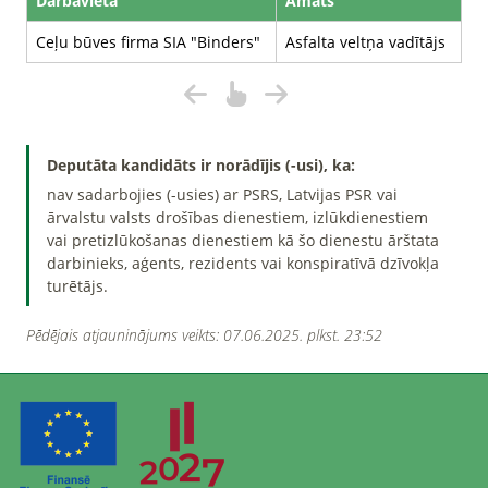
Darbavieta
Amats
Ceļu būves firma SIA "Binders"
Asfalta veltņa vadītājs
Deputāta kandidāts ir norādījis (-usi), ka:
nav sadarbojies (-usies) ar PSRS, Latvijas PSR vai
ārvalstu valsts drošības dienestiem, izlūkdienestiem
vai pretizlūkošanas dienestiem kā šo dienestu ārštata
darbinieks, aģents, rezidents vai konspiratīvā dzīvokļa
turētājs.
Pēdējais atjauninājums veikts: 07.06.2025. plkst. 23:52