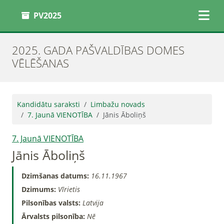
PV2025
2025. GADA PAŠVALDĪBAS DOMES
VĒLĒŠANAS
Kandidātu saraksti
Limbažu novads
7. Jaunā VIENOTĪBA
Jānis Āboliņš
7. Jaunā VIENOTĪBA
Jānis Āboliņš
Dzimšanas datums:
16.11.1967
Dzimums:
Vīrietis
Pilsonības valsts:
Latvija
Ārvalsts pilsonība:
Nē