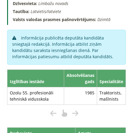
Dzīvesvieta:
Limbažu novads
Tautība:
Latvietis/latviete
Valsts valodas prasmes pašnovērtējums:
Dzimtā
Informācija publicēta deputāta kandidāta
sniegtajā redakcijā. Informācija atbilst ziņām
kandidātu saraksta iesniegšanas dienā. Par
informācijas patiesumu atbild deputāta kandidāts.
Absolvēšanas
Izglītības iestāde
gads
Specialitāte
Ozolu 55. profesionāli
1985
Traktorists,
tehniskā vidusskola
mašīnists