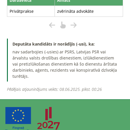
Darbavieta
Amats
Privātprakse
zvērināta advokāte
Deputāta kandidāts ir norādījis (-usi), ka:
nav sadarbojies (-usies) ar PSRS, Latvijas PSR vai
ārvalstu valsts drošības dienestiem, izlūkdienestiem
vai pretizlūkošanas dienestiem kā šo dienestu ārštata
darbinieks, aģents, rezidents vai konspiratīvā dzīvokļa
turētājs.
Pēdējais atjauninājums veikts: 08.06.2025. plkst. 00:26