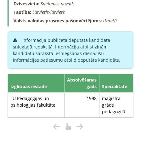
Dzīvesvieta:
Smiltenes novads
Tautība:
Latvietis/latviete
Valsts valodas prasmes pašnovērtējums:
dzimtā
Informācija publicēta deputāta kandidāta
sniegtajā redakcijā. Informācija atbilst ziņām
kandidātu saraksta iesniegšanas dienā. Par
informācijas patiesumu atbild deputāta kandidāts.
Absolvēšanas
Izglītības iestāde
gads
Specialitāte
LU Pedagoģijas un
1998
maģistra
psiholoģijas fakultāte
grāds
pedagoģijā