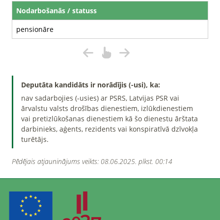
Nodarbošanās / statuss
pensionāre
Deputāta kandidāts ir norādījis (-usi), ka:
nav sadarbojies (-usies) ar PSRS, Latvijas PSR vai
ārvalstu valsts drošības dienestiem, izlūkdienestiem
vai pretizlūkošanas dienestiem kā šo dienestu ārštata
darbinieks, aģents, rezidents vai konspiratīvā dzīvokļa
turētājs.
Pēdējais atjauninājums veikts: 08.06.2025. plkst. 00:14