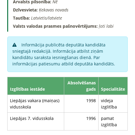
Ārvalsts pilsonība:
Nē
Dzīvesvieta:
Ķekavas novads
Tautība:
Latvietis/latviete
Valsts valodas prasmes pašnovērtējums:
ļoti labi
Informācija publicēta deputāta kandidāta
sniegtajā redakcijā. Informācija atbilst ziņām
kandidātu saraksta iesniegšanas dienā. Par
informācijas patiesumu atbild deputāta kandidāts.
Absolvēšanas
Izglītības iestāde
gads
Specialitāte
Liepājas vakara (maiņas)
1998
videja
vidusskola
izglitība
Liepājas 7. vidusskola
1996
pamat
izglitība