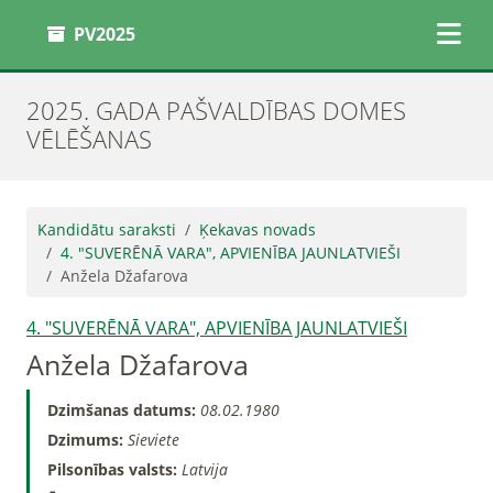
PV2025
2025. GADA PAŠVALDĪBAS DOMES
VĒLĒŠANAS
Kandidātu saraksti
Ķekavas novads
4. "SUVERĒNĀ VARA", APVIENĪBA JAUNLATVIEŠI
Anžela Džafarova
4. "SUVERĒNĀ VARA", APVIENĪBA JAUNLATVIEŠI
Anžela Džafarova
Dzimšanas datums:
08.02.1980
Dzimums:
Sieviete
Pilsonības valsts:
Latvija