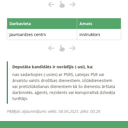
Darbavieta
Amats
Jaunsardzes centrs
instruktors
Deputāta kandidāts ir norādījis (-usi), ka:
nav sadarbojies (-usies) ar PSRS, Latvijas PSR vai
ārvalstu valsts drošības dienestiem, izlūkdienestiem
vai pretizlūkošanas dienestiem kā šo dienestu ārštata
darbinieks, aģents, rezidents vai konspiratīvā dzīvokļa
turētājs.
Pēdējais atjauninājums veikts: 08.06.2025. plkst. 00:28