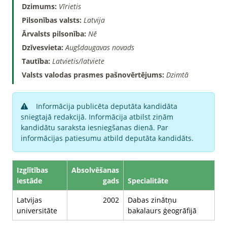
Dzimums:
Vīrietis
Pilsonības valsts:
Latvija
Ārvalsts pilsonība:
Nē
Dzīvesvieta:
Augšdaugavas novads
Tautība:
Latvietis/latviete
Valsts valodas prasmes pašnovērtējums:
Dzimtā
Informācija publicēta deputāta kandidāta
sniegtajā redakcijā. Informācija atbilst ziņām
kandidātu saraksta iesniegšanas dienā. Par
informācijas patiesumu atbild deputāta kandidāts.
Izglītības
Absolvēšanas
iestāde
gads
Specialitāte
Latvijas
2002
Dabas zinātņu
universitāte
bakalaurs ģeogrāfijā