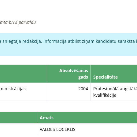
imtā-brīvi pārvaldu
 sniegtajā redakcijā. Informācija atbilst ziņām kandidātu saraksta 
Absolvēšanas
gads
Specialitāte
ministrācijas
2004
Profesionālā augstākā
kvalifikācija
Amats
VALDES LOCEKLIS