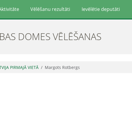
Aktivitāte
Vēlēšanu rezultāti
Ievēlētie deputāti
ĪBAS DOMES VĒLĒŠANAS
TVIJA PIRMAJĀ VIETĀ
Margots Rotbergs