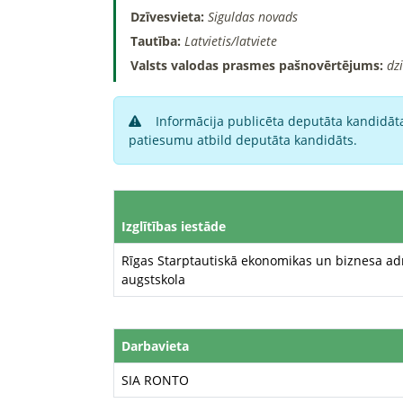
Dzīvesvieta:
Siguldas novads
Tautība:
Latvietis/latviete
Valsts valodas prasmes pašnovērtējums:
dz
Informācija publicēta deputāta kandidāta
patiesumu atbild deputāta kandidāts.
Izglītības iestāde
Rīgas Starptautiskā ekonomikas un biznesa ad
augstskola
Darbavieta
SIA RONTO