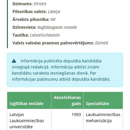
Dzimums:
Vīrietis
Pilsonības valsts:
Latvija
Ārvalsts pilsonība:
Nē
Dzīvesvieta:
Augšdaugavas novads
Tautība:
Latvietis/latviete
Valsts valodas prasmes pašnovērtējums:
Dzimtā
Informācija publicēta deputāta kandidāta
sniegtajā redakcijā. Informācija atbilst ziņām
kandidātu saraksta iesniegšanas dienā. Par
informācijas patiesumu atbild deputāta kandidāts.
Absolvēšanas
Izglītības iestāde
gads
Specialitāte
Latvijas
1993
Lauksaimniecības
Lauksaimniecības
mehanizācija
universitāte