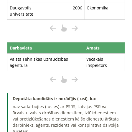
Daugavpils
2006
Ekonomika
universitāte
Darbavieta
Amats
Valsts Tehniskās Uzraudzības
Vecākais
aģentūra
inspektors
Deputāta kandidāts ir norādījis (-usi), ka:
nav sadarbojies (-usies) ar PSRS, Latvijas PSR vai
ārvalstu valsts drošības dienestiem, izlūkdienestiem
vai pretizlūkošanas dienestiem kā šo dienestu ārštata
darbinieks, aģents, rezidents vai konspiratīvā dzīvokļa
turētājs.