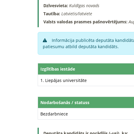
Dzīvesvieta:
Kuldīgas novads
Tautība:
Latvietis/latviete
Valsts valodas prasmes pašnovērtējums:
Au
Informācija publicēta deputāta kandidāta
patiesumu atbild deputāta kandidāts.
Izglītības iestāde
1. Liepājas universitāte
Nodarbošanās / statuss
Bezdarbniece
Deputāta kandidāts ir norādījis (-usi), ka: