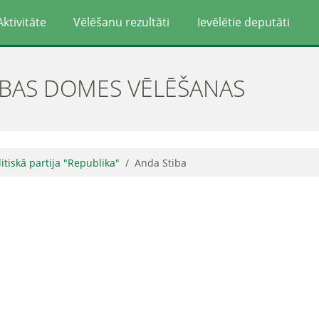
Aktivitāte
Vēlēšanu rezultāti
Ievēlētie deputāti
ĪBAS DOMES VĒLĒŠANAS
litiskā partija "Republika"
Anda Stiba