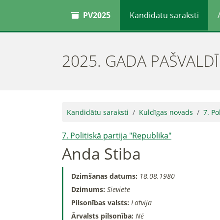
PV2025
Kandidātu saraksti
2025. GADA PAŠVALD
Kandidātu saraksti
Kuldīgas novads
7. Po
7. Politiskā partija "Republika"
Anda Stiba
Dzimšanas datums:
18.08.1980
Dzimums:
Sieviete
Pilsonības valsts:
Latvija
Ārvalsts pilsonība:
Nē