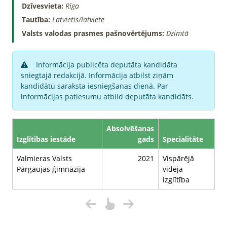
Dzīvesvieta:
Rīga
Tautība:
Latvietis/latviete
Valsts valodas prasmes pašnovērtējums:
Dzimtā
Informācija publicēta deputāta kandidāta
sniegtajā redakcijā. Informācija atbilst ziņām
kandidātu saraksta iesniegšanas dienā. Par
informācijas patiesumu atbild deputāta kandidāts.
Absolvēšanas
Izglītības iestāde
gads
Specialitāte
Valmieras Valsts
2021
Vispārējā
Pārgaujas ģimnāzija
vidēja
izglītība