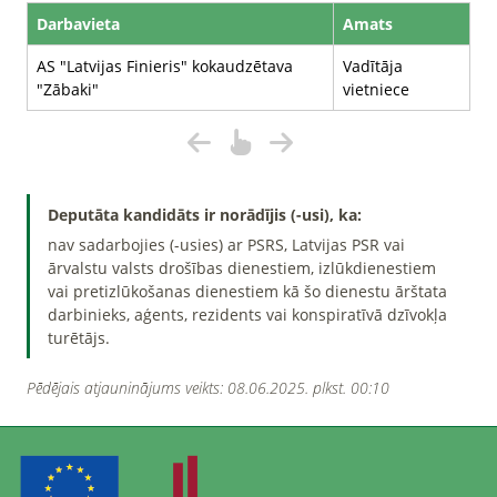
Darbavieta
Amats
AS "Latvijas Finieris" kokaudzētava
Vadītāja
"Zābaki"
vietniece
Deputāta kandidāts ir norādījis (-usi), ka:
nav sadarbojies (-usies) ar PSRS, Latvijas PSR vai
ārvalstu valsts drošības dienestiem, izlūkdienestiem
vai pretizlūkošanas dienestiem kā šo dienestu ārštata
darbinieks, aģents, rezidents vai konspiratīvā dzīvokļa
turētājs.
Pēdējais atjauninājums veikts: 08.06.2025. plkst. 00:10