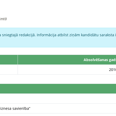
imtā
 sniegtajā redakcijā. Informācija atbilst ziņām kandidātu saraksta 
Absolvēšanas gad
201
biznesa savienība”