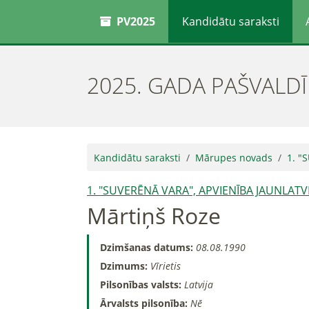
PV2025
Kandidātu saraksti
2025. GADA PAŠVALD
Kandidātu saraksti
Mārupes novads
1. "
1. "SUVERĒNĀ VARA", APVIENĪBA JAUNLATVI
Mārtiņš Roze
Dzimšanas datums:
08.08.1990
Dzimums:
Vīrietis
Pilsonības valsts:
Latvija
Ārvalsts pilsonība:
Nē