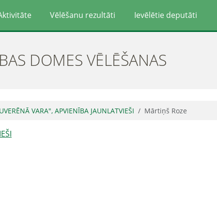
Aktivitāte
Vēlēšanu rezultāti
Ievēlētie deputāti
ĪBAS DOMES VĒLĒŠANAS
SUVERĒNĀ VARA", APVIENĪBA JAUNLATVIEŠI
Mārtiņš Roze
EŠI