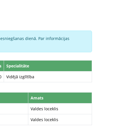
iesniegšanas dienā. Par informācijas
s
Specialitāte
0
Vidējā izglītība
Amats
Valdes loceklis
Valdes loceklis