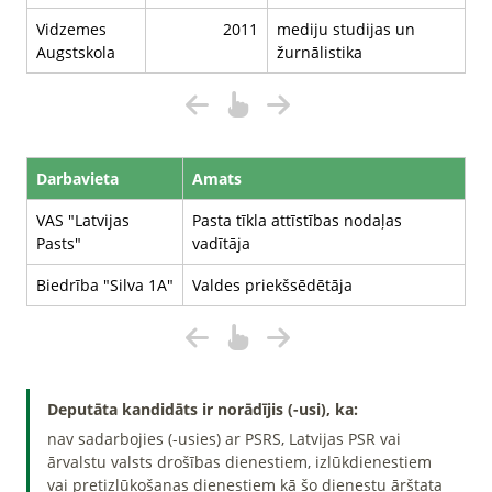
Vidzemes
2011
mediju studijas un
Augstskola
žurnālistika
Darbavieta
Amats
VAS "Latvijas
Pasta tīkla attīstības nodaļas
Pasts"
vadītāja
Biedrība "Silva 1A"
Valdes priekšsēdētāja
Deputāta kandidāts ir norādījis (-usi), ka:
nav sadarbojies (-usies) ar PSRS, Latvijas PSR vai
ārvalstu valsts drošības dienestiem, izlūkdienestiem
vai pretizlūkošanas dienestiem kā šo dienestu ārštata