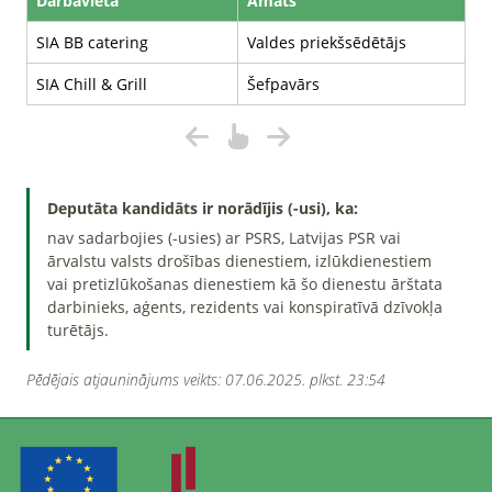
Darbavieta
Amats
SIA BB catering
Valdes priekšsēdētājs
SIA Chill & Grill
Šefpavārs
Deputāta kandidāts ir norādījis (-usi), ka:
nav sadarbojies (-usies) ar PSRS, Latvijas PSR vai
ārvalstu valsts drošības dienestiem, izlūkdienestiem
vai pretizlūkošanas dienestiem kā šo dienestu ārštata
darbinieks, aģents, rezidents vai konspiratīvā dzīvokļa
turētājs.
Pēdējais atjauninājums veikts: 07.06.2025. plkst. 23:54