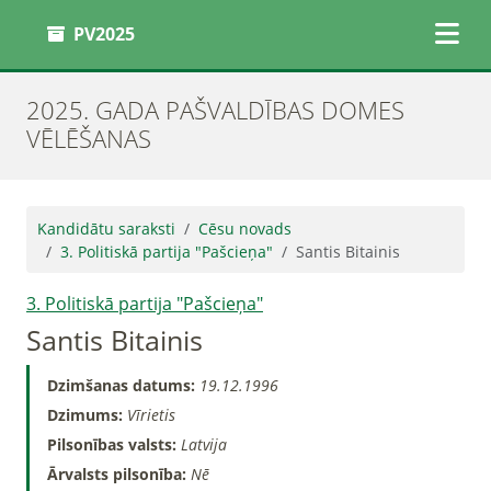
PV2025
2025. GADA PAŠVALDĪBAS DOMES
VĒLĒŠANAS
Kandidātu saraksti
Cēsu novads
3. Politiskā partija "Pašcieņa"
Santis Bitainis
3. Politiskā partija "Pašcieņa"
Santis Bitainis
Dzimšanas datums:
19.12.1996
Dzimums:
Vīrietis
Pilsonības valsts:
Latvija
Ārvalsts pilsonība:
Nē