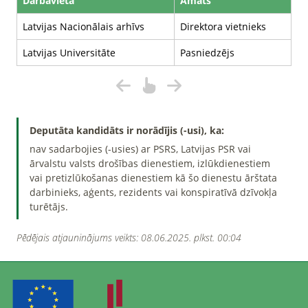
Darbavieta
Amats
Latvijas Nacionālais arhīvs
Direktora vietnieks
Latvijas Universitāte
Pasniedzējs
Deputāta kandidāts ir norādījis (-usi), ka:
nav sadarbojies (-usies) ar PSRS, Latvijas PSR vai
ārvalstu valsts drošības dienestiem, izlūkdienestiem
vai pretizlūkošanas dienestiem kā šo dienestu ārštata
darbinieks, aģents, rezidents vai konspiratīvā dzīvokļa
turētājs.
Pēdējais atjauninājums veikts: 08.06.2025. plkst. 00:04