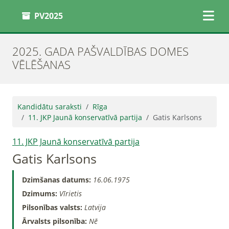
PV2025
2025. GADA PAŠVALDĪBAS DOMES
VĒLĒŠANAS
Kandidātu saraksti
Rīga
11. JKP Jaunā konservatīvā partija
Gatis Karlsons
11. JKP Jaunā konservatīvā partija
Gatis Karlsons
Dzimšanas datums:
16.06.1975
Dzimums:
Vīrietis
Pilsonības valsts:
Latvija
Ārvalsts pilsonība:
Nē