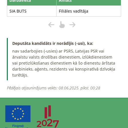
Darbavieta
Amats
SIA BUTS
Filiāles vadītāja
Deputāta kandidāts ir norādījis (-usi), ka:
nav sadarbojies (-usies) ar PSRS, Latvijas PSR vai
ārvalstu valsts drošības dienestiem, izlūkdienestiem
vai pretizlūkošanas dienestiem kā šo dienestu ārštata
darbinieks, aģents, rezidents vai konspiratīvā dzīvokļa
turētājs.
Pēdējais atjauninājums veikts: 08.06.2025. plkst. 00:28