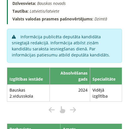
Dzīvesvieta:
Bauskas novads
Tautība:
Latvietis/latviete
Valsts valodas prasmes pašnovērtējums:
Dzimtā
Informācija publicēta deputāta kandidāta
sniegtajā redakcijā. Informācija atbilst ziņām
kandidātu saraksta iesniegšanas dienā. Par
informācijas patiesumu atbild deputāta kandidāts.
Absolvēšanas
Izglītības iestāde
gads
Specialitāte
Bauskas
2024
Vidējā
2.vidusskola
izglītība