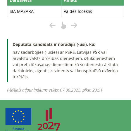
Darbavieta
Amats
SIA MASARA
Valdes loceklis
Deputāta kandidāts ir norādījis (-usi), ka:
nav sadarbojies (-usies) ar PSRS, Latvijas PSR vai
ārvalstu valsts drošības dienestiem, izlūkdienestiem
vai pretizlūkošanas dienestiem kā šo dienestu ārštata
darbinieks, aģents, rezidents vai konspiratīvā dzīvokļa
turētājs.
Pēdējais atjauninājums veikts: 07.06.2025. plkst. 23:51