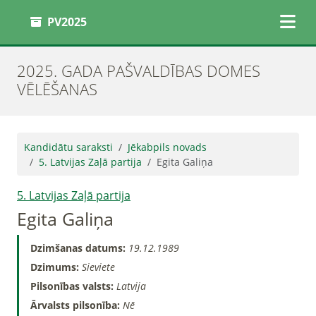
PV2025
2025. GADA PAŠVALDĪBAS DOMES
VĒLĒŠANAS
Kandidātu saraksti
Jēkabpils novads
5. Latvijas Zaļā partija
Egita Galiņa
5. Latvijas Zaļā partija
Egita Galiņa
Dzimšanas datums:
19.12.1989
Dzimums:
Sieviete
Pilsonības valsts:
Latvija
Ārvalsts pilsonība:
Nē