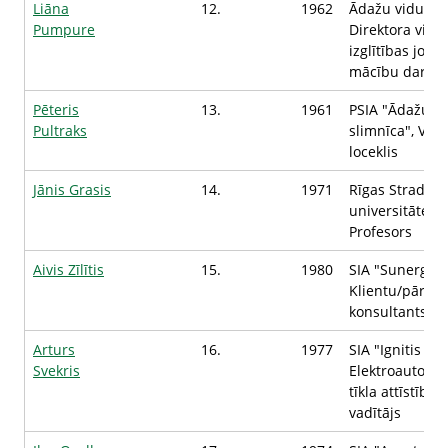
Liāna
12.
1962
Ādažu vidussko
Pumpure
Direktora viet
izglītības jomā
mācību darbā
Pēteris
13.
1961
PSIA "Ādažu
Pultraks
slimnīca", Val
loceklis
Jānis Grasis
14.
1971
Rīgas Stradiņa
universitāte,
Profesors
Aivis Zīlītis
15.
1980
SIA "Sunergia"
Klientu/pārdo
konsultants
Arturs
16.
1977
SIA "Ignitis Latv
Svekris
Elektroauto uz
tīkla attīstības
vadītājs