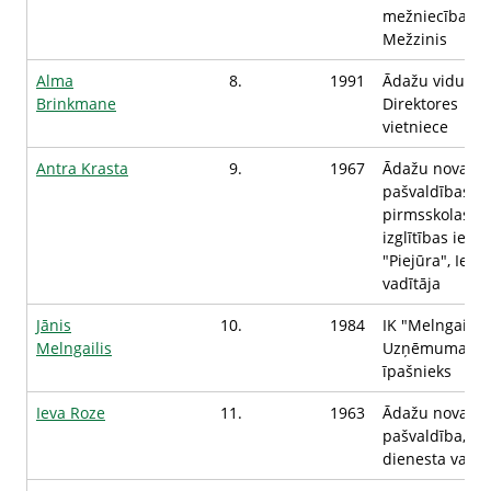
mežniecība,
Mežzinis
Alma
8.
1991
Ādažu vidussko
Brinkmane
Direktores
vietniece
Antra Krasta
9.
1967
Ādažu novada
pašvaldības Si
pirmsskolas
izglītības iest
"Piejūra", Iest
vadītāja
Jānis
10.
1984
IK "Melngailis"
Melngailis
Uzņēmuma
īpašnieks
Ieva Roze
11.
1963
Ādažu novada
pašvaldība, So
dienesta vadīt