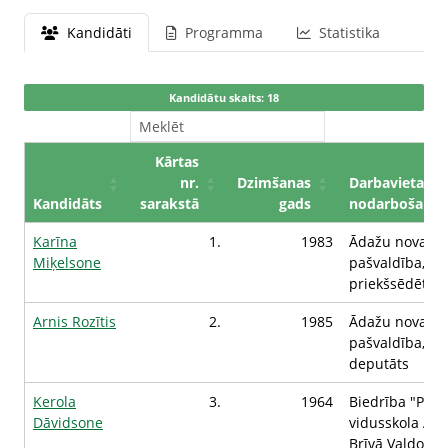
Kandidāti
Programma
Statistika
Kandidātu skaits: 18
Kārtas
nr.
Dzimšanas
Darbavieta /
Kandidāts
sarakstā
gads
nodarbošanās
Karīna
1.
1983
Ādažu novada
Miķelsone
pašvaldība, D
priekšsēdētāja
Arnis Rozītis
2.
1985
Ādažu novada
pašvaldība, D
deputāts
Kerola
3.
1964
Biedrība "Priv
Dāvidsone
vidusskola Ād
Brīvā Valdorfa