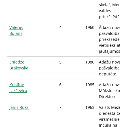
skola", Menedž
valdes
priekšsēdētāja
Valērijs
4.
1960
Ādažu novada
Bulāns
pašvaldība, D
priekšsēdētāja
vietnieks attīs
jautājumos
Sniedze
5.
1980
Ādažu novada
Brakovska
pašvaldība, D
deputāte
Kristīne
6.
1985
Ādažu novada
Lakševica
Mākslu skola,
Direktore
Jānis Ruks
7.
1963
Valsts Mežu
dienesta Cent
virsmežniecīb
Inčukalna