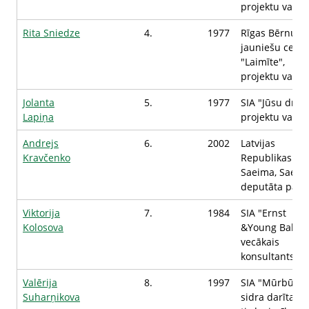
projektu vadītā
Rita Sniedze
4.
1977
Rīgas Bērnu u
jauniešu centr
"Laimīte",
projektu vadīt
Jolanta
5.
1977
SIA "Jūsu druka
Lapiņa
projektu vadīt
Andrejs
6.
2002
Latvijas
Kravčenko
Republikas
Saeima, Saeim
deputāta palīg
Viktorija
7.
1984
SIA "Ernst
Kolosova
&Young Baltic"
vecākais
konsultants
Valērija
8.
1997
SIA "Mūrbūdu
Suharņikova
sidra darītava"