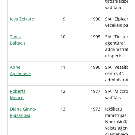
tirdzniecības
vadītāja
Ieva Žeikare
9.
1996
SIA "Elpicante"
vecākais pavār
Toms
10.
1995
SIA "Tiesu na
Baltacis
aģentūra", IT
administrators
eksperts
Anne
11.
1990
SIA "Veselības
Apšeniece
centrs 4",
administrator
Roberts
12.
1977
SIA "Miccron",
Mencis
vadītājs
Diāna Ginne-
13.
1973
Iekšlietu
Rjazanova
ministrijas
Nodrošinājum
valsts aģentūr
grāmatvede