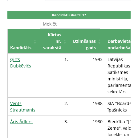
Kandidātu skaits: 17
Kārtas
nr.
Dzimšanas
Darbavieta /
Kandidāts
sarakstā
gads
nodarbošanās
Ģirts
1.
1993
Latvijas
Dubkēvičs
Republikas
Satiksmes
ministrija,
parlamentārai
sekretārs
Vents
2.
1988
SIA "Boards Yo
Strautmanis
īpašnieks
Āris Ādlers
3.
1980
Biedrība "Jūra
Zeme", valdes
loceklis un