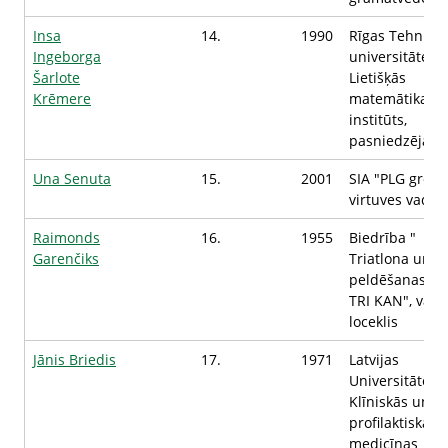
Insa
14.
1990
Rīgas Tehnisk
Ingeborga
universitātes
Šarlote
Lietišķās
Krēmere
matemātikas
institūts,
pasniedzēja
Una Senuta
15.
2001
SIA "PLG group
virtuves vadītā
Raimonds
16.
1955
Biedrība "
Garenčiks
Triatlona un
peldēšanas kl
TRI KAN", vald
loceklis
Jānis Briedis
17.
1971
Latvijas
Universitātes
Klīniskās un
profilaktiskās
medicīnas