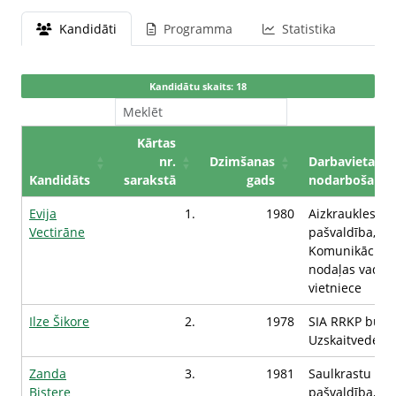
Kandidāti
Programma
Statistika
Kandidātu skaits: 18
Kārtas
nr.
Dzimšanas
Darbavieta /
Kandidāts
sarakstā
gads
nodarbošanās
Evija
1.
1980
Aizkraukles n
Vectirāne
pašvaldība,
Komunikācijas
nodaļas vadītā
vietniece
Ilze Šikore
2.
1978
SIA RRKP būve
Uzskaitvede
Zanda
3.
1981
Saulkrastu no
Bistere
pašvaldība, Ve