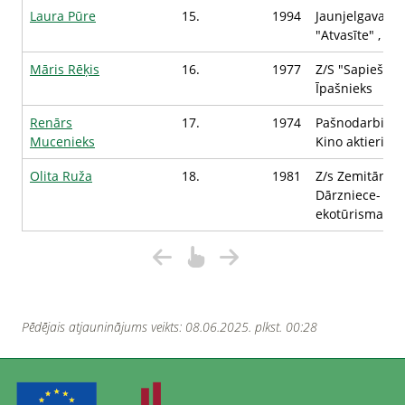
Laura Pūre
15.
1994
Jaunjelgavas PI
"Atvasīte" , P
Māris Rēķis
16.
1977
Z/S "Sapieši" ,
Īpašnieks
Renārs
17.
1974
Pašnodarbināta
Mucenieks
Kino aktieris
Olita Ruža
18.
1981
Z/s Zemitāni ,
Dārzniece-
ekotūrisma spe
Pēdējais atjauninājums veikts: 08.06.2025. plkst. 00:28