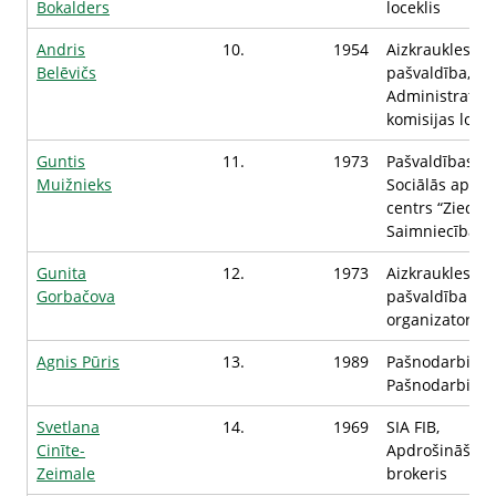
Bokalders
loceklis
Andris
10.
1954
Aizkraukles n
Belēvičs
pašvaldība,
Administratīvā
komisijas locek
Guntis
11.
1973
Pašvaldības a
Muižnieks
Sociālās aprū
centrs “Ziedugr
Saimniecības v
Gunita
12.
1973
Aizkraukles n
Gorbačova
pašvaldība , T
organizators
Agnis Pūris
13.
1989
Pašnodarbināta
Pašnodarbināt
Svetlana
14.
1969
SIA FIB,
Cinīte-
Apdrošināšan
Zeimale
brokeris