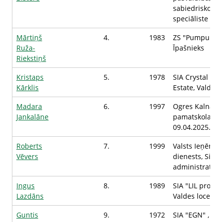
sabiedrisko at
speciāliste
Mārtiņš
4.
1983
ZS "Pumpuri",
Ruža-
Īpašnieks
Riekstiņš
Kristaps
5.
1978
SIA Crystal Rea
Kārklis
Estate, Valdes 
Madara
6.
1997
Ogres Kalna
Jankalāne
pamatskola (ar
09.04.2025.), S
Roberts
7.
1999
Valsts Ieņēm
Vēvers
dienests, Sist
administrators
Ingus
8.
1989
SIA "LIL projekt
Lazdāns
Valdes loceklis
Guntis
9.
1972
SIA "EGN" , Va