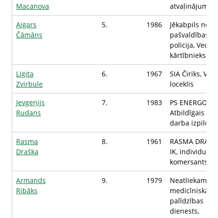
Macanova
atvaļinājums
Aigars
5.
1986
Jēkabpils nova
Čāmāns
pašvaldības
policija, Vecāk
kārtībnieks
Ligita
6.
1967
SIA Čiriks, Val
Zvirbule
loceklis
Jevgeņijs
7.
1983
PS ENERGOPOL
Rudans
Atbildīgais par
darba izpildi
Rasma
8.
1961
RASMA DRAŠK
Draška
IK, individuāls
komersants
Armands
9.
1979
Neatliekamās
Ribāks
medicīniskās
palīdzības
dienests,