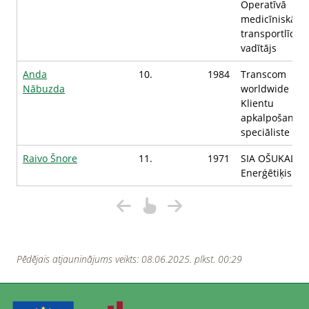
Operatīvā
medicīniskā
transportlīdze
vadītājs
Anda
10.
1984
Transcom
Nābuzda
worldwide Latv
Klientu
apkalpošanas
speciāliste
Raivo Šnore
11.
1971
SIA OŠUKALNS
Enerģētiķis
Pēdējais atjauninājums veikts: 08.06.2025. plkst. 00:29