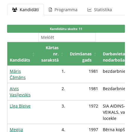
Kandidāti
Programma
Statistika
Kandidātu skaits: 11
Kārtas
nr.
Dzimšanas
Darbavieta /
Kandidāts
sarakstā
gads
nodarbošanās
Māris
1.
1981
bezdarbnieks
Čāmāns
Aivis
2.
1981
Bezdarbnieks
Vasiļevskis
Līga Bleive
3.
1972
SIA AIDINS-
VEIKALS, valde
locekle
Megija
4.
1997
Bērna kopšan