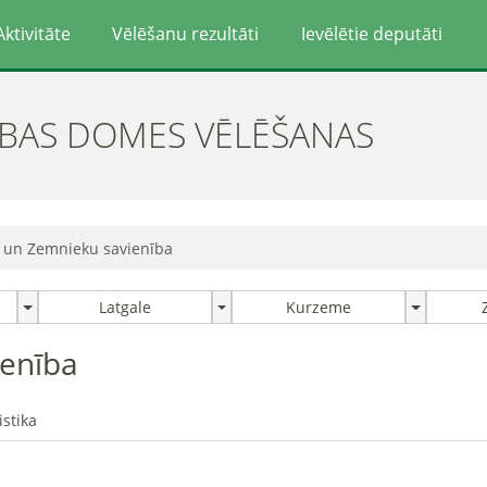
Aktivitāte
Vēlēšanu rezultāti
Ievēlētie deputāti
ĪBAS DOMES VĒLĒŠANAS
o un Zemnieku savienība
Latgale
Kurzeme
ienība
istika