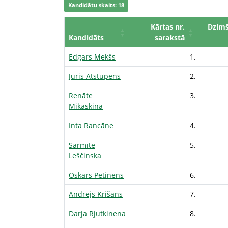
Kandidātu skaits: 18
Kārtas nr.
Dzim
Kandidāts
sarakstā
Edgars Mekšs
1.
Juris Atstupens
2.
Renāte
3.
Mikaskina
Inta Rancāne
4.
Sarmīte
5.
Leščinska
Oskars Petinens
6.
Andrejs Krišāns
7.
Darja Rjutkinena
8.