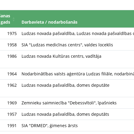
šanas
gads
Darbavieta / nodarbošanās
1975
Ludzas novada pašvaldība, Ludzas novada pašvaldības 
1958
SIA "Ludzas medicīnas centrs", valdes loceklis
1986
Ludzas novada Kultūras centrs, vadītāja
1964
Nodarbinātības valsts aģentūra Ludzas filiāle, nodarbin
1962
Ludzas novada pašvaldība, domes deputāte
1969
Zemnieku saimniecība "Debessvītoli", īpašnieks
1957
Ludzas novada pašvaldība, domes deputāts
1991
SIA "DRMED", ģimenes ārsts