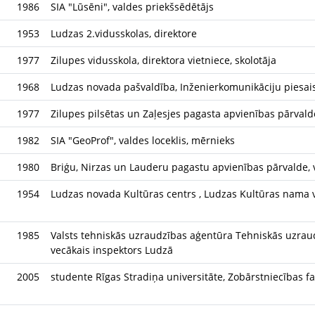
1986
SIA "Lūsēni", valdes priekšsēdētājs
1953
Ludzas 2.vidusskolas, direktore
1977
Zilupes vidusskola, direktora vietniece, skolotāja
1968
Ludzas novada pašvaldība, Inženierkomunikāciju piesais
1977
Zilupes pilsētas un Zaļesjes pagasta apvienības pārvalde
1982
SIA "GeoProf", valdes loceklis, mērnieks
1980
Briģu, Nirzas un Lauderu pagastu apvienības pārvalde, 
1954
Ludzas novada Kultūras centrs , Ludzas Kultūras nama 
1985
Valsts tehniskās uzraudzības aģentūra Tehniskās uzrau
vecākais inspektors Ludzā
2005
studente Rīgas Stradiņa universitāte, Zobārstniecības fa