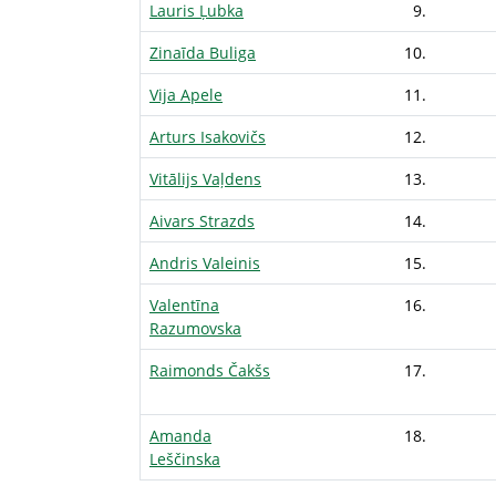
Lauris Ļubka
9.
Zinaīda Buliga
10.
Vija Apele
11.
Arturs Isakovičs
12.
Vitālijs Vaļdens
13.
Aivars Strazds
14.
Andris Valeinis
15.
Valentīna
16.
Razumovska
Raimonds Čakšs
17.
Amanda
18.
Leščinska