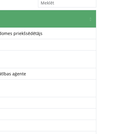
domes priekšsēdētājs
ātības aģente