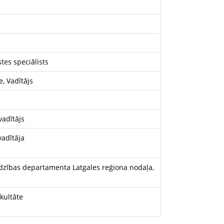
tes speciālists
, Vadītājs
vadītājs
vadītāja
dzības departamenta Latgales reģiona nodaļa,
kultāte