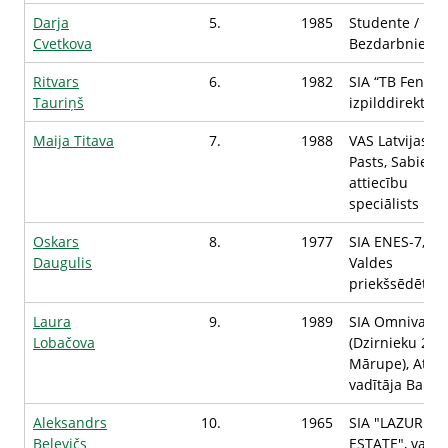
Darja
5.
1985
Studente /
Cvetkova
Bezdarbnieks
Ritvars
6.
1982
SIA “TB Fence",
Tauriņš
izpilddirektors
Maija Titava
7.
1988
VAS Latvijas
Pasts, Sabiedr
attiecību
speciālists
Oskars
8.
1977
SIA ENES-7,
Daugulis
Valdes
priekšsēdētājs
Laura
9.
1989
SIA Omniva
Lobačova
(Dzirnieku 24,
Mārupe), Atlas
vadītāja Baltijā
Aleksandrs
10.
1965
SIA "LAZUR
Beļevičs
ESTATE", valde