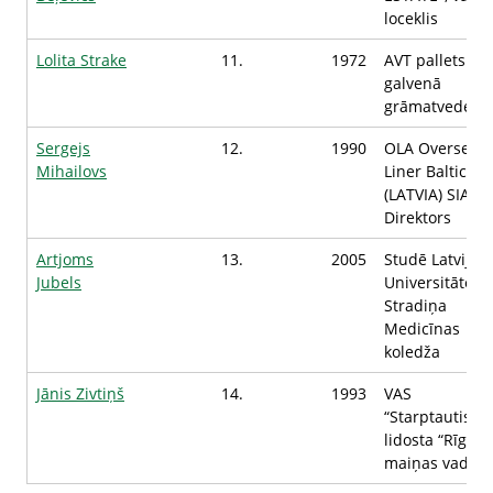
loceklis
Lolita Strake
11.
1972
AVT pallets SIA
galvenā
grāmatvede
Sergejs
12.
1990
OLA Overseas
Mihailovs
Liner Baltic
(LATVIA) SIA,
Direktors
Artjoms
13.
2005
Studē Latvijas
Jubels
Universitātes P
Stradiņa
Medicīnas
koledža
Jānis Zivtiņš
14.
1993
VAS
“Starptautiskā
lidosta “Rīga””,
maiņas vadītāj