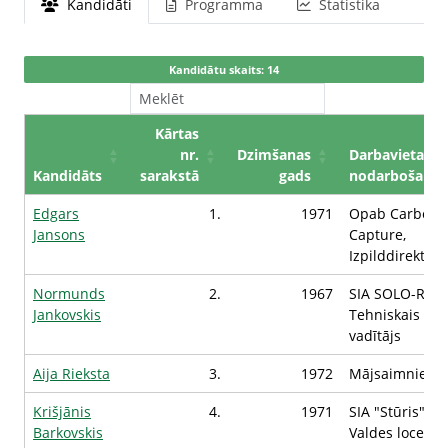
Kandidāti
Programma
Statistika
Kandidātu skaits: 14
Kārtas
nr.
Dzimšanas
Darbavieta /
Kandidāts
sarakstā
gads
nodarbošanās
Edgars
1.
1971
Opab Carbon
Jansons
Capture,
Izpilddirektors
Normunds
2.
1967
SIA SOLO-RĪGA
Jankovskis
Tehniskais
vadītājs
Aija Rieksta
3.
1972
Mājsaimniece
Krišjānis
4.
1971
SIA "Stūris",
Barkovskis
Valdes loceklis